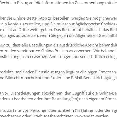
 Rechte in Bezug auf die Informationen im Zusammenhang mit der
ber die Online-Bestell-App zu bestellen, werden Sie möglicherweis
ein Konto zu erstellen, und Sie müssen möglicherweise Cookies 
e nicht an Dritte weitergeben. Das Restaurant behält sich das Rec
vorganges auszusetzen, wenn Sie gegen die Allgemeinen Geschäft
n zu, dass alle Bestellungen als ausdrückliche Absicht behandel
en zu den vereinbarten Online-Preisen zu erwerben. Wir behandel
stleistungen zu erwerben. Änderungen müssen schriftlich erfolgen
rodukte und / oder Dienstleistungen liegt im alleinigen Ermesse
eine Bildschirmnachricht und / oder eine E-Mail-Benachrichtigung 
t vor, Dienstleistungen abzulehnen, den Zugriff auf die Online-B
n oder zu bearbeiten oder Ihre Bestellung (en) nach eigenem Erme
ants darf nur von Personen über achtzehn (18) Jahren oder dem ge
 Erwachsenen oder Erziehungsberechtigten verwendet werden.