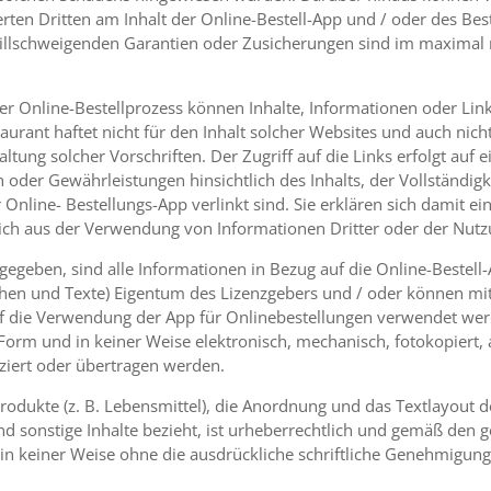
erten Dritten am Inhalt der Online-Bestell-App und / oder des 
tillschweigenden Garantien oder Zusicherungen sind im maximal
er Online-Bestellprozess können Inhalte, Informationen oder Link
taurant haftet nicht für den Inhalt solcher Websites und auch nic
altung solcher Vorschriften. Der Zugriff auf die Links erfolgt auf 
oder Gewährleistungen hinsichtlich des Inhalts, der Vollständigke
r Online- Bestellungs-App verlinkt sind. Sie erklären sich damit e
e sich aus der Verwendung von Informationen Dritter oder der Nutz
egeben, sind alle Informationen in Bezug auf die Online-Bestell-A
lächen und Texte) Eigentum des Lizenzgebers und / oder können 
uf die Verwendung der App für Onlinebestellungen verwendet wer
Form und in keiner Weise elektronisch, mechanisch, fotokopiert,
uziert oder übertragen werden.
Produkte (z. B. Lebensmittel), die Anordnung und das Textlayout d
d sonstige Inhalte bezieht, ist urheberrechtlich und gemäß den g
n keiner Weise ohne die ausdrückliche schriftliche Genehmigung