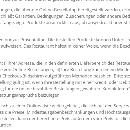
tungen, die über die Online-Bestell-App bereitgestellt werden, er
 schließt Garantien, Bedingungen, Zusicherungen oder andere Bed
uf angezeigte Produkte ausdrücklich aus, ob ausgedrückt oder sti
n nur zur Präsentation. Die bestellten Produkte können Unterschi
aufweisen. Das Restaurant haftet in keiner Weise, wenn die Besc
 i) Ihrer Adresse, die in den definierten Lieferbereich des Restaur
 von Online-Bestellungen; iii) Ihre Bestellung kann einem Mindes
 Checkout-Bildschirm aufgeführten Methoden bezahlen. Bitte stell
llung gültig ist, wenn Ihre Bestellung mit einer Kredit- oder Deb
g für die online bezahlten Bestellungen gewähren. Kontaktieren 
stattungsansprüche beizulegen.
h zu einer Online-Liste weitergeleitet, die sich auf den Service-
 dass die Preise, Mindestausgabenbeschränkungen und Höchstaus
bestellen, kann der berechnete Preis außerdem vom Preis für di
wurden.