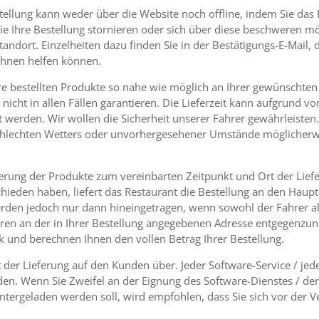
ellung kann weder über die Website noch offline, indem Sie das 
Sie Ihre Bestellung stornieren oder sich über diese beschweren mö
tandort. Einzelheiten dazu finden Sie in der Bestätigungs-E-Mail, d
Ihnen helfen können.
 bestellten Produkte so nahe wie möglich an Ihrer gewünschten L
t nicht in allen Fällen garantieren. Die Lieferzeit kann aufgrund 
werden. Wir wollen die Sicherheit unserer Fahrer gewährleisten. D
chlechten Wetters oder unvorhergesehener Umstände möglicherw
ieferung der Produkte zum vereinbarten Zeitpunkt und Ort der Li
chieden haben, liefert das Restaurant die Bestellung an den Haupt
werden jedoch nur dann hineingetragen, wenn sowohl der Fahrer 
ren an der in Ihrer Bestellung angegebenen Adresse entgegenzun
ück und berechnen Ihnen den vollen Betrag Ihrer Bestellung.
t der Lieferung auf den Kunden über. Jeder Software-Service / jed
en. Wenn Sie Zweifel an der Eignung des Software-Dienstes / der 
ntergeladen werden soll, wird empfohlen, dass Sie sich vor der