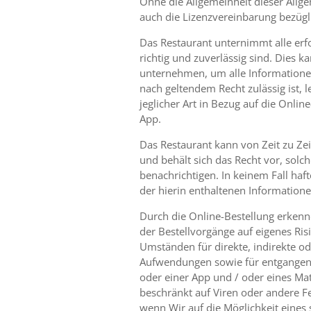
Ohne die Allgemeinheit dieser Allge
auch die Lizenzvereinbarung bezüg
Das Restaurant unternimmt alle erfo
richtig und zuverlässig sind. Dies 
unternehmen, um alle Informatione
nach geltendem Recht zulässig ist, 
jeglicher Art in Bezug auf die Onlin
App.
Das Restaurant kann von Zeit zu Zei
und behält sich das Recht vor, solc
benachrichtigen. In keinem Fall haf
der hierin enthaltenen Informatio
Durch die Online-Bestellung erkenn
der Bestellvorgänge auf eigenes Ri
Umständen für direkte, indirekte ode
Aufwendungen sowie für entgangenen
oder einer App und / oder eines Mate
beschränkt auf Viren oder andere 
wenn Wir auf die Möglichkeit eine