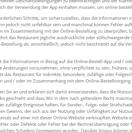
meinen Geschäftsbedingungen zu beeinträchtigen und der Klarheit 
lich der Verwendung der App einhalten müssen, um online bestel
rderlichen Schritte, um sicherzustellen, dass die Informationen i
kann jedoch nicht unfehlbar sein und manchmal können Fehler auftr
n im Zusammenhang mit der Online-Bestellung zu überprüfen, be
lehnt das Restaurant jegliche ausdrückliche oder stillschweigend
e-Bestellung ab, einschließlich, jedoch nicht beschränkt auf die Ve
t die Informationen in Bezug auf die Online-Bestell-App und / od
he Änderungen vorzunehmen, ohne verpflichtet zu sein, frühere, a
tet das Restaurant für indirekte, besondere, zufällige oder Folge
nen und / oder im Zusammenhang mit dem Online-Bestellvorgang 
en Sie an und erklären sich damit einverstanden, dass die Nutzun
siko geschieht und dass Wir in dem nach geltendem Recht maxima
r zufällige Ereignisse haften, für Sonder-, Folge- oder Strafscha
 Gewinn, der sich aus der Nutzung oder Unfähigkeit zur Nutzun
rials auf einer mit dieser Online-Website verknüpften Website erg
Fehler oder Defekte oder Fehler bei der Rechnerübertragung ode
s solchen Schadens hingewiesen wurden. Darüber hinaus können 